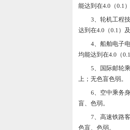
能达到
在
4.
0
（
0.
1
3、轮机工程技
达到
在
4.
0
（
0.
1
）
4、船舶电子电
均
能达到
在
4.
0
（
0.
5、国际邮轮
上
；无色盲
色弱
。
6、
空中乘务
盲、色弱。
7、
高速铁路
色盲、色弱。