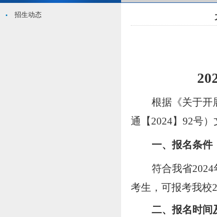
招生动态
20
根据《关于
开
通【
2024】92号
一、报名条件
符合我省
202
4
考生，
可
报考我
校
二、报名时间