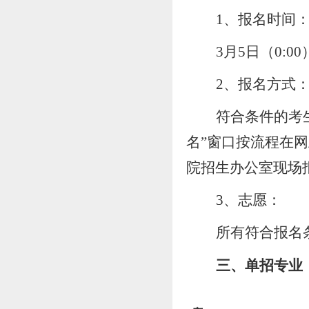
1、报名时间
3
月
5
日
（
0
:
00
2、报名方式
符合条件的考
名”窗口按流程在
院招生
办公室
现场
3、
志愿：
所有符合报名
三、单招
专业