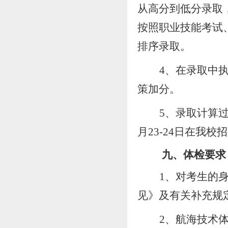
从高分到低分录取
按照
职业
技能考试
排序录取。
4、在录取中
策加分。
5、录取计算
月
23-24
日在我
校
招
九
、体检要求
1、对考生的
见》及有关补充规
2、航海技术体