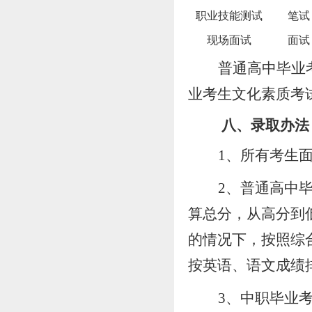
职业技能测试
笔试
现场面试
面试
普通
高中毕业
业
考生
文化素质考
八
、录取办法
1、所有考生
2
、
普通
高中
算总分，从高分到
的情况下，按照综
按英语、语文成绩
3
、
中职毕业