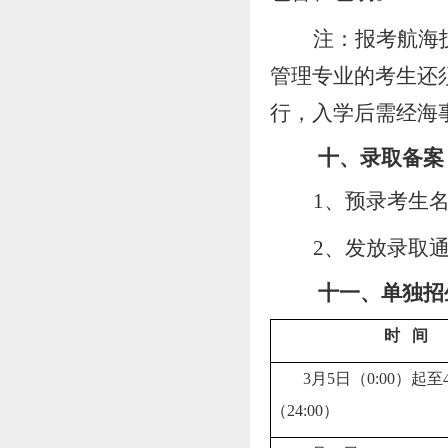
注：报考航海
管理专业的考生还
行，入学后需经海
十、录取备案
1、预录考生
2、发放录取
十
一
、单独招
时
间
3
月
5
日
（
0
:
00）
起至
（
24
:00）